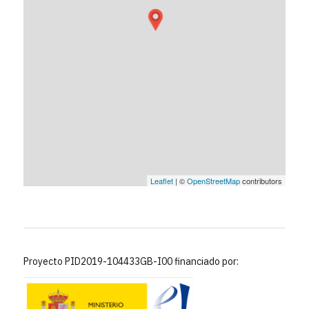
Leaflet
| ©
OpenStreetMap
contributors
Proyecto PID2019-104433GB-I00 financiado por: